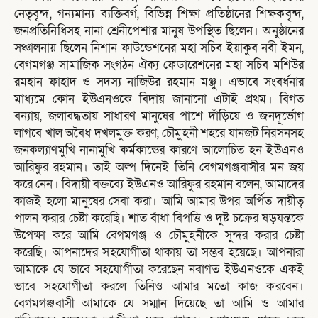
নেতৃবৃন্দ, গন্যমান্য ব্যক্তিবর্গ, বিভিন্ন শিক্ষা প্রতিষ্ঠানের শিক্ষকবৃন্দ,
জনপ্রতিনিধিসহ নানা শ্রেনীপেশার মানুষ উপস্থিত ছিলেন। অনুষ্ঠানের
সঞ্চালনায় ছিলেন নিশান ফাউন্ডেশনের মহা সচিব ইয়াকুব নবী ইমন,
বেগমগঞ্জ সামাজিক সংগঠন ঐক্য ফেডারেশনের মহা সচিব মশিউর
রমহান ফাহাদ ও সদস্য নাজিউর রহমান মঞ্জু। এভাবে সংবর্ধনার
মাধ্যমে কোন ইউএনওকে বিদায় জানানো এটাই প্রথম। বিগত
বন্যায়, জলাবদ্ধতায় সাধারণ মানুষের পাশে দাঁড়িয়ে ও জনদূর্ভোগ
লাগবে খাল অবৈধ দখলমুক্ত করণ, চৌমুহনী শহরে যানজট নিরসনসহ
জনকল্যাণমুখি নানামুখি কর্মকান্ডের কারণে আলোচিত হন ইউএনও
আরিফুর রহমান। তাই অল্প দিনেই তিনি বেগমগঞ্জবাসীর মন জয়
করে নেন। বিদায়ী বক্তব্যে ইউএনও আরিফুর রহমান বলেন, আমাদের
কাজই হলো মানুষের সেবা করা। আমি আমার উপর অর্পিত দায়ীত্ব
পালন করার চেষ্টা করেছি। শাত বাঁধা বিপত্তি ও দুষ্ট চক্রের ষড়যন্তকে
উপেক্ষা করে আমি বেগমগঞ্জ ও চৌমুহনীকে সুন্দর করার চেষ্টা
করেছি। আপনাদের সহযোগীতা থাকায় তা সম্ভব হয়েছে। আপনারা
আমাকে যে ভাবে সহযোগীতা করেছেন নবাগত ইউএনওকে একই
ভাবে সহযোগীতা করলে তিনিও আমার মতো কাজ করবেন।
বেগমগঞ্জবাসী আমাকে যে সম্মান দিয়েছে তা আমি ও আমার