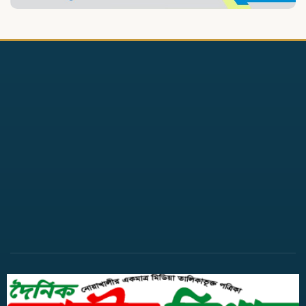
ঠেকিয়ে চাঁদাবাজি, গ্রেপ্তার-১
দাগনভুঞায় হামলা মারধর ও
শ্লীলতাহানির চেষ্টার অভিযোগে সংবাদ
সম্মেলন
বেগমগঞ্জে সাব-রেজিস্ট্রি অফিসে
লেখকদের নবনির্মিত ঘর উদ্বোধন
নোয়াখালীতে লক্ষাধিক মানুষের
মহাসমাবেশ, ‘হিজবুত তাওহীদ’
নিষিদ্ধের দাবি