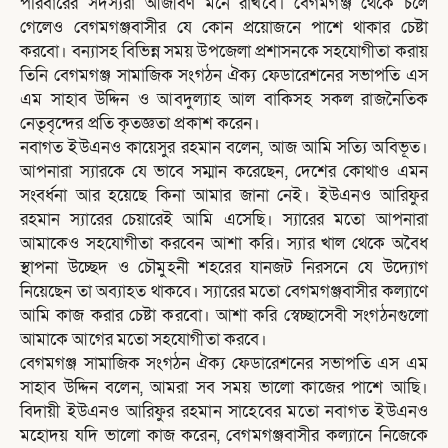
পরিবারের সদস্যরা আজীবণ মনে রাখবে। বেগমগঞ্জ থেকে চলে
গেলেও বেগমগঞ্জবাসীর যে কোন প্রয়োজনে পাশে থাকার চেষ্টা
করবো। বন্যাসহ বিভিন্ন সময় উপজেলা প্রশাসনকে সহযোগীতা করায়
তিনি বেগমগঞ্জ সামাজিক সংগঠন ঐক্য ফেডারেশনের সভাপতি এস
এম সাহাব উদ্দিন ও আবদুল্যাহ আল বাকিসহ সকল রাজনৈতিক
নেতৃবৃন্দের প্রতি কৃতজ্ঞতা প্রকাশ করেন।
নবাগত ইউএনও কায়েসুর রহমান বলেন, আজ আমি সত্যি অবিভূত।
আপনারা স্যারকে যে ভাবে সম্মান করেছেন, দেশের কোথাও এমন
সংবর্ধনা আর হয়েছে কিনা আমার জানা নেই। ইউএনও আরিফুর
রহমান স্যারের চেয়ারেই আমি এসেছি। স্যারের মতো আপনারা
আমাকেও সহযোগীতা করবেন আশা করি। স্যার খাল থেকে অবৈধ
স্থাপনা উচ্ছেদ ও চৌমুহনী শহরের যানজট নিরসনে যে উদ্যোগ
নিয়েছেন তা অব্যাহত থাকবে। স্যারের মতো বেগমগঞ্জবাসীর কল্যাণে
আমি কাজ করার চেষ্টা করবো। আশা করি স্বেচ্ছাসেবী সংগঠনগুলো
আমাকে আগের মতো সহযোগীতা করবে।
বেগমগঞ্জ সামাজিক সংগঠন ঐক্য ফেডারেশনের সভাপতি এস এম
সাহাব উদ্দিন বলেন, আমরা সব সময় ভালো কাজের পাশে আছি।
বিদায়ী ইউএনও আরিফুর রহমান সাহেবের মতো নবাগত ইউএনও
মহোদয় যদি ভালো কাজ করেন, বেগমগঞ্জবাসীর কল্যানে নিজেকে