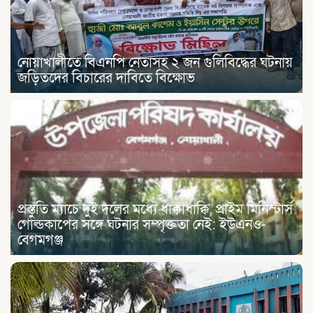
নোয়াখালীতে বিএনপি নেতাসহ ২ জন গুলিবিদ্ধের ঘটনায়
জড়িতদের বিচারের দাবিতে বিক্ষোভ
প্রস্তুতি ম্যাচে দুই দলের মধ্যে ধাক্কাধাক্কি, প্রাইম মিনিস্টার্স
গোল্ডকাপের সঙ্গে ঘটনার সম্পৃক্ততা নেই: ইউএনও-
বেগমগঞ্জ