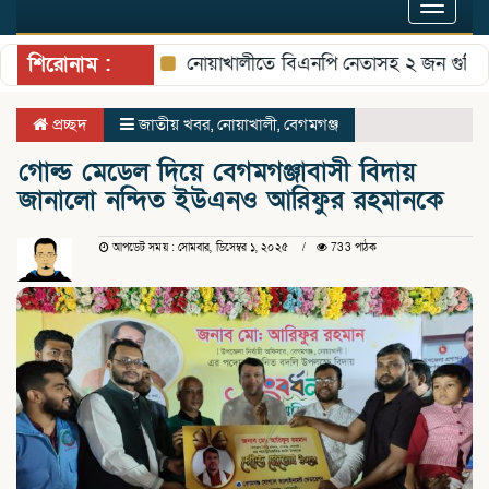
Toggle
navigat
শিরোনাম :
নোয়াখালীতে বিএনপি নেতাসহ ২ জন গুলিবিদ্ধের
প্রচ্ছদ
জাতীয় খবর
,
নোয়াখালী
,
বেগমগঞ্জ
গোল্ড মেডেল দিয়ে বেগমগঞ্জাবাসী বিদায়
জানালো নন্দিত ইউএনও আরিফুর রহমানকে
আপডেট সময় : সোমবার, ডিসেম্বর ১, ২০২৫
733 পাঠক