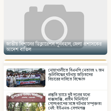
জাতীয় নিশানের ডিক্লারেশন পূর্নবহাল, জেলা প্রশাসকের
আদেশ বাতিল
নোয়াখালীতে বিএনপি নেতাসহ ২ জন
গুলিবিদ্ধের ঘটনায় জড়িতদের
বিচারের দাবিতে বিক্ষোভ
প্রস্তুতি ম্যাচে দুই দলের মধ্যে
ধাক্কাধাক্কি, প্রাইম মিনিস্টার্স
গোল্ডকাপের সঙ্গে ঘটনার সম্পৃক্ততা
নেই: ইউএনও-বেগমগঞ্জ