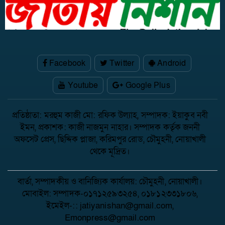
Facebook
Twitter
Android
Youtube
Google Plus
প্রতিষ্ঠাতা: মরহুম কাজী মো: রফিক উল্যাহ, সম্পাদক: ইয়াকুব নবী
ইমন, প্রকাশক: কাজী নাজমুন নাহার। সম্পাদক কর্তৃক জননী
অফসেট প্রেস, ছিদ্দিক প্লাজা, করিমপুর রোড, চৌমুহনী, নোয়াখালী
থেকে মূদ্রিত।
বার্তা, সম্পাদকীয় ও বানিজ্যিক কার্যালয়: চৌমুহনী, নোয়াখালী।
মোবাইল: সম্পাদক-০১৭১২৫৯৩২৫৪, ০১৮১২৩৩১৮০৬,
ইমেইল-:: jatiyanishan@gmail.com,
Emonpress@gmail.com