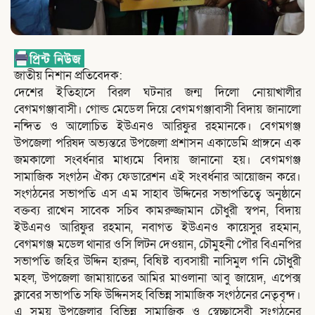
জাতীয় নিশান প্রতিবেদক:
দেশের ইতিহাসে বিরল ঘটনার জন্ম দিলো নোয়াখালীর
বেগমগঞ্জাবাসী। গোল্ড মেডেল দিয়ে বেগমগঞ্জাবাসী বিদায় জানালো
নন্দিত ও আলোচিত ইউএনও আরিফুর রহমানকে। বেগমগঞ্জ
উপজেলা পরিষদ অভ্যন্তরে উপজেলা প্রশাসন একাডেমি প্রাঙ্গনে এক
জমকালো সংবর্ধনার মাধ্যমে বিদায় জানানো হয়। বেগমগঞ্জ
সামাজিক সংগঠন ঐক্য ফেডারেশন এই সংবর্ধনার আয়োজন করে।
সংগঠনের সভাপতি এস এম সাহাব উদ্দিনের সভাপতিত্বে অনুষ্ঠানে
বক্তব্য রাখেন সাবেক সচিব কামরুজ্জামান চৌধুরী স্বপন, বিদায়
ইউএনও আরিফুর রহমান, নবাগত ইউএনও কায়েসুর রহমান,
বেগমগঞ্জ মডেল থানার ওসি লিটন দেওয়ান, চৌমুহনী পৌর বিএনপির
সভাপতি জহির উদ্দিন হারুন, বিষিষ্ট ব্যবসায়ী নাসিমুল গনি চৌধুরী
মহল, উপজেলা জামায়াতের আমির মাওলানা আবু জায়েদ, এপেক্স
ক্লাবের সভাপতি সফি উদ্দিনসহ বিভিন্ন সামাজিক সংগঠনের নেতৃবৃন্দ।
এ সময় উপজেলার বিভিন্ন সামাজিক ও স্বেচ্ছাসেবী সংগঠনের