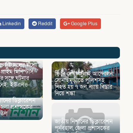
Linkedin
Reddit
Google Plus
্যাচে দুই দলের মধ্যে
, প্রাইম মিনিস্টার্স
ফিরে দেখা জুলাই আন্দোলন:
র সঙ্গে ঘটনার
সোনাইমুড়ীতে পুলিশসহ
া নেই: ইউএনও-
নিহত হয় ৭ জন, ন্যায় বিচার
নিয়ে শঙ্কা
ানের ডিক্লারেশন
 জেলা প্রশাসকের
তিল
জাতীয় নিশানের ডিক্লারেশন
পূর্নবহাল, জেলা প্রশাসকের