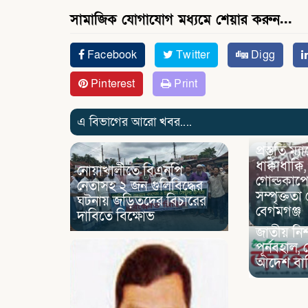
সামাজিক যোগাযোগ মধ্যমে শেয়ার করুন...
Facebook
Twitter
Digg
Pinterest
Print
এ বিভাগের আরো খবর....
প্রস্তুতি ম
ধাক্কাধাক্কি
নোয়াখালীতে বিএনপি
গোল্ডকাপে
নেতাসহ ২ জন গুলিবিদ্ধের
সম্পৃক্তত
ঘটনায় জড়িতদের বিচারের
বেগমগঞ্জ
দাবিতে বিক্ষোভ
জাতীয় নিশ
পূর্নবহাল,
আদেশ বা