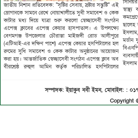
সিনিয়র
জাতীয় নিশান প্রতিবেদক: "সৃষ্টির সেবায়, স্রষ্টার সন্তুষ্টি" এই
স্বাস্থ
স্লোগানকে সামনে রেখে নোয়াখালীতে সুধী সমাবেশ ও কেক
কমপ্লে
কাটার মধ্য দিয়ে যাত্রা শুরু করলো স্বেচ্ছাসেবী সংগঠন
ছালেহ 
এপেক্স ক্লাবের এপেক্স কেয়ার হাসপাতাল। এ উপলক্ষ্যে
ইসলাম
বেগমগঞ্জ উপজেলার চৌরাস্তা মাইজদী রোড আলীপুরে
মর্ডান 
(এটিআই-এর দক্ষিণ পাশে) এপেক্স কেয়ার হসপিটালের হল
বিএনপি
রুমের সুধি সমাবেশ ও কেক কাটার অনুষ্ঠানের আয়োজন
ব্যবসা
করা হয়। আন্তর্জাতিক স্বেচ্ছাসেবী সংগঠন এপেক্স ক্লাব অব
ইসলাম
বীরশ্রেষ্ঠ রুহুল আমিন কর্তৃক পরিচালিত হসপিটালের
সম্পাদক: ইয়াকুব নবী ইমন, মোবাইল: : ০
Copyright ©