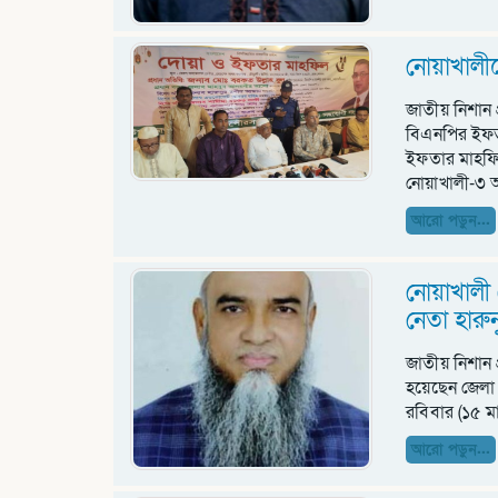
নোয়াখালী
জাতীয় নিশান
বিএনপির ইফত
ইফতার মাহফিল
নোয়াখালী-৩
আরো পড়ুন...
নোয়াখালী 
নেতা হার
জাতীয় নিশান 
হয়েছেন জেলা
রবিবার (১৫ মা
আরো পড়ুন...