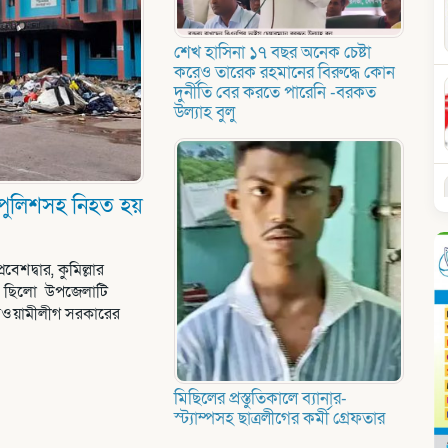
শেখ হাসিনা ১৭ বছর অনেক চেষ্টা
করেও তারেক রহমানের বিরুদ্ধে কোন
দুর্নীতি বের করতে পারেনি -বরকত
উল্যাহ বুলু
 পুলিশসহ নিহত হয়
শদ্বার, কুমিল্লার
েই ছিলো উপজেলাটি
ট আওয়ামীলীগ সরকারের
মিছিলের প্রস্তুতিকালে ব্যানার-
স্ট্যাম্পসহ ছাত্রলীগের কর্মী গ্রেফতার