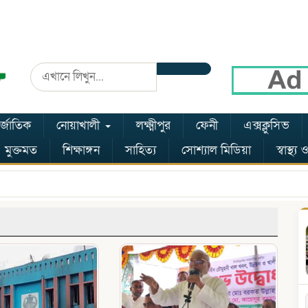
র্জাতিক
নোয়াখালী
লক্ষ্মীপুর
ফেনী
এক্সক্লুসিভ
মুক্তমত
শিক্ষাঙ্গন
সাহিত্য
সোশ্যাল মিডিয়া
স্বাস্থ্