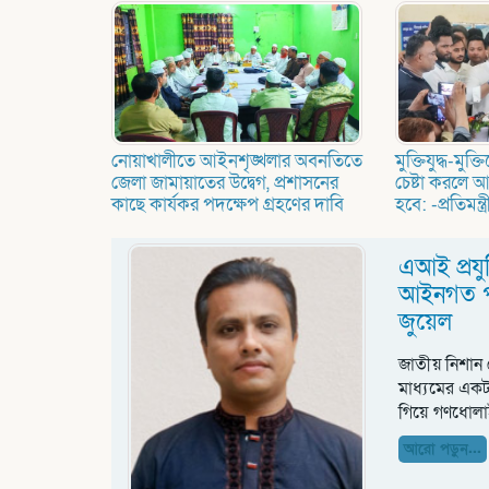
নোয়াখালীতে আইনশৃঙ্খলার অবনতিতে
মুক্তিযুদ্ধ-মুক
জেলা জামায়াতের উদ্বেগ, প্রশাসনের
চেষ্টা করলে আ
কাছে কার্যকর পদক্ষেপ গ্রহণের দাবি
হবে: -প্রতিমন্ত
এআই প্রযুক
আইনগত পদ
জুয়েল
জাতীয় নিশান 
মাধ্যমের একট
গিয়ে গণধোলাই
আরো পড়ুন...