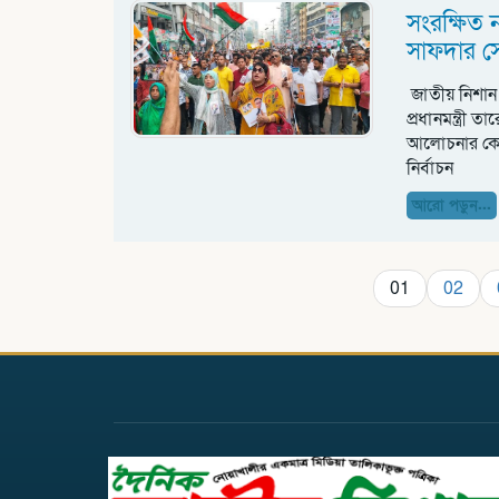
সংরক্ষিত
সাফদার 
জাতীয় নিশান 
প্রধানমন্ত্রী
আলোচনার কেন্
নির্বাচন
আরো পড়ুন...
01
02