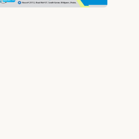
বেগমগঞ্জে সাব-রেজিস্ট্রি অফিসে
লেখকদের নবনির্মিত ঘর উদ্বোধন
নোয়াখালীতে লক্ষাধিক মানুষের
মহাসমাবেশ, ‘হিজবুত তাওহীদ’
নিষিদ্ধের দাবি
নোয়াখালীতে মাদক ইভটিজিং ও
কিশোর গ্যাং বিরোধী আলোচনা
সভা ও ও বিক্ষোভ মিছিল
নোয়াখালীতে ১৪ কোটি ৭৯ লাখ
টাকা ব্যয়ে ওয়াকওয়ে সড়কের
নির্মাণ কাজের উদ্বোধন