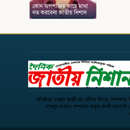
কোন অপশক্তির কাছে মাথা
নত করবেনা জাতীয় নিশান
প্রতিষ্ঠাতা: মরহুম কাজী মো: রফিক উল্যাহ, সম্পাদক
নাজমুন নাহার। সম্পাদক কর্তৃক জননী অফসেট প্রে