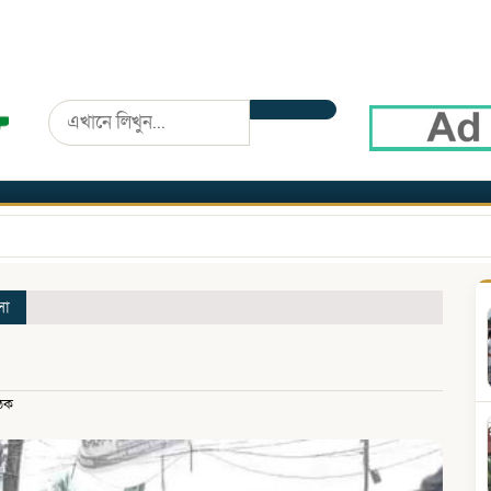
সা
ঠক