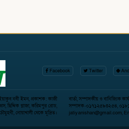
Facebook
Twitter
And
: ইয়াকুব নবী ইমন, প্রকাশক: কাজী
বার্তা, সম্পাদকীয় ও বানিজ্যিক ক
স, ছিদ্দিক প্লাজা, করিমপুর রোড,
সম্পাদক-০১৭১২৫৯৩২৫৪, ০১৮
চৌমুহনী, নোয়াখালী থেকে মূদ্রিত।
jatiyanishan@gmail.com, 