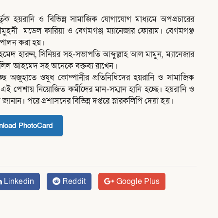
্তৃক হয়রানি ও বিভিন্ন সামাজিক যোগাযোগ মাধ্যমে অপপ্রচারের
ৌমুহনী মডেল ফারিয়া ও বেগমগঞ্জ ম্যানেজার ফোরাম। বেগমগঞ্জ
চি পালন করা হয়।
 আহমেদ হারুন, সিনিয়র সহ-সভাপতি আব্দুল্লাহ আল মামুন, ম্যানেজার
লিল আহমেদ সহ অনেকে বক্তব্য রাখেন।
 তুচ্ছ অজুহাতে ওষুধ কোম্পানীর প্রতিনিধিদের হয়রানি ও সামাজিক
 এই পেশায় নিয়োজিত কর্মীদের মান-সম্মান হানি হচ্ছে। হয়রানি ও
নান। পরে প্রশাসনের বিভিন্ন দপ্তরে স্নারকলিপি দেয়া হয়।
load PhotoCard
Linkedin
Reddit
Google Plus