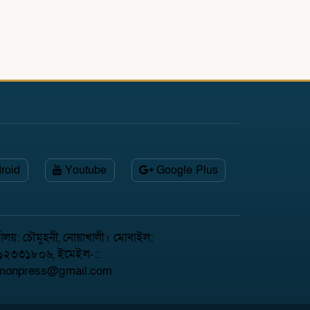
roid
Youtube
Google Plus
ার্যালয়: চৌমুহনী, নোয়াখালী। মোবাইল:
১২৩৩১৮০৬, ইমেইল-::
Emonpress@gmail.com