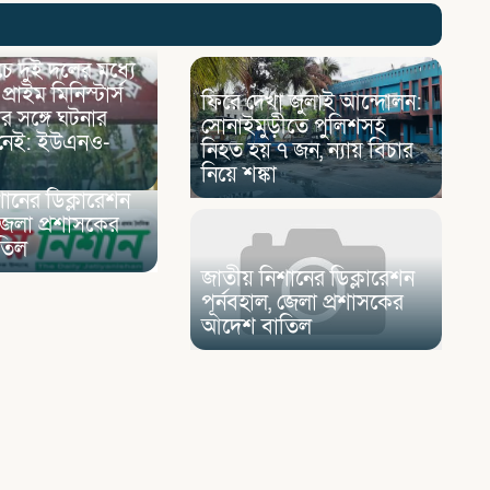
্যাচে দুই দলের মধ্যে
, প্রাইম মিনিস্টার্স
ফিরে দেখা জুলাই আন্দোলন:
র সঙ্গে ঘটনার
সোনাইমুড়ীতে পুলিশসহ
া নেই: ইউএনও-
নিহত হয় ৭ জন, ন্যায় বিচার
নিয়ে শঙ্কা
ানের ডিক্লারেশন
 জেলা প্রশাসকের
তিল
জাতীয় নিশানের ডিক্লারেশন
পূর্নবহাল, জেলা প্রশাসকের
আদেশ বাতিল