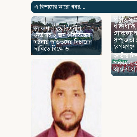
এ বিভাগের আরো খবর....
প্রস্তুতি ম
ধাক্কাধাক্কি
নোয়াখালীতে বিএনপি
গোল্ডকাপে
নেতাসহ ২ জন গুলিবিদ্ধের
সম্পৃক্তত
ঘটনায় জড়িতদের বিচারের
বেগমগঞ্জ
দাবিতে বিক্ষোভ
জাতীয় নিশ
পূর্নবহাল,
আদেশ বা