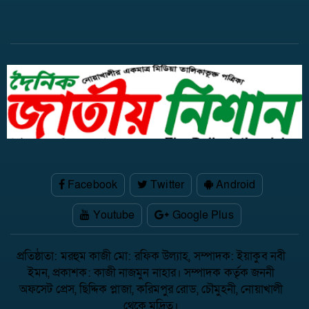
নিষিদ্ধের দাবি
Facebook
Twitter
Android
Youtube
Google Plus
প্রতিষ্ঠাতা: মরহুম কাজী মো: রফিক উল্যাহ, সম্পাদক: ইয়াকুব নবী
ইমন, প্রকাশক: কাজী নাজমুন নাহার। সম্পাদক কর্তৃক জননী
অফসেট প্রেস, ছিদ্দিক প্লাজা, করিমপুর রোড, চৌমুহনী, নোয়াখালী
থেকে মূদ্রিত।