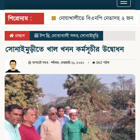
Toggle
navigat
শিরোনাম :
নোয়াখালীতে বিএনপি নেতাসহ ২ জন গুলিবিদ
প্রচ্ছদ
টপ থ্রি
,
নোয়াখালী সদর
,
সোনাইমুড়ি
সোনাইমুড়ীতে খাল খনন কর্মসূচীর উদ্বোধন
আপডেট সময় : শনিবার, ফেব্রুয়ারি ২১, ২০২৬
562 পাঠক