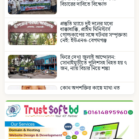
বিচারের দাবিতে বিক্ষোভ
প্রস্তুতি ম্যাচে দুই দলের মধ্যে
ধাক্কাধাক্কি, প্রাইম মিনিস্টার্স
গোল্ডকাপের সঙ্গে ঘটনার সম্পৃক্ততা
নেই: ইউএনও-বেগমগঞ্জ
ফিরে দেখা জুলাই আন্দোলন:
সোনাইমুড়ীতে পুলিশসহ নিহত হয় ৭
জন, ন্যায় বিচার নিয়ে শঙ্কা
কোন অপশক্তির কাছে মাথা নত
করবেনা জাতীয় নিশান
জাতীয় নিশানের ডিক্লারেশন
পূর্নবহাল, জেলা প্রশাসকের আদেশ
বাতিল