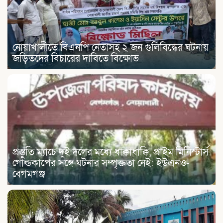
নোয়াখালীতে বিএনপি নেতাসহ ২ জন গুলিবিদ্ধের ঘটনায়
জড়িতদের বিচারের দাবিতে বিক্ষোভ
প্রস্তুতি ম্যাচে দুই দলের মধ্যে ধাক্কাধাক্কি, প্রাইম মিনিস্টার্স
গোল্ডকাপের সঙ্গে ঘটনার সম্পৃক্ততা নেই: ইউএনও-
বেগমগঞ্জ