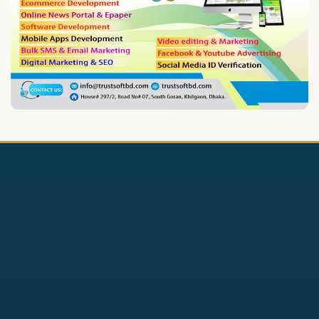
জাতীয় নিশানের ডিক্লারেশন
পূর্নবহাল, জেলা প্রশাসকের আদেশ
বাতিল
নোয়াখালীতে প্রবাসীর স্ত্রীকে পিপ্তল
ঠেকিয়ে চাঁদাবাজি, গ্রেপ্তার-১
দাগনভুঞায় হামলা মারধর ও
শ্লীলতাহানির চেষ্টার অভিযোগে সংবাদ
সম্মেলন
বেগমগঞ্জে সাব-রেজিস্ট্রি অফিসে
লেখকদের নবনির্মিত ঘর উদ্বোধন
নোয়াখালীতে লক্ষাধিক মানুষের
মহাসমাবেশ, ‘হিজবুত তাওহীদ’