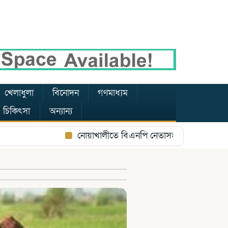
খেলাধুলা
বিনোদন
গণমাধ্যম
য ও চিকিৎসা
অন্যান্য
নোয়াখালীতে বিএনপি নেতাসহ ২ জন গুলিবিদ্ধের 