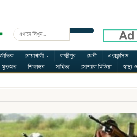
র্জাতিক
নোয়াখালী
লক্ষ্মীপুর
ফেনী
এক্সক্লুসিভ
মুক্তমত
শিক্ষাঙ্গন
সাহিত্য
সোশ্যাল মিডিয়া
স্বাস্থ্