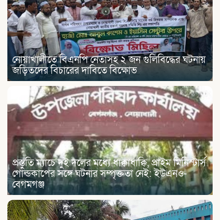
নোয়াখালীতে বিএনপি নেতাসহ ২ জন গুলিবিদ্ধের ঘটনায়
জড়িতদের বিচারের দাবিতে বিক্ষোভ
প্রস্তুতি ম্যাচে দুই দলের মধ্যে ধাক্কাধাক্কি, প্রাইম মিনিস্টার্স
গোল্ডকাপের সঙ্গে ঘটনার সম্পৃক্ততা নেই: ইউএনও-
বেগমগঞ্জ