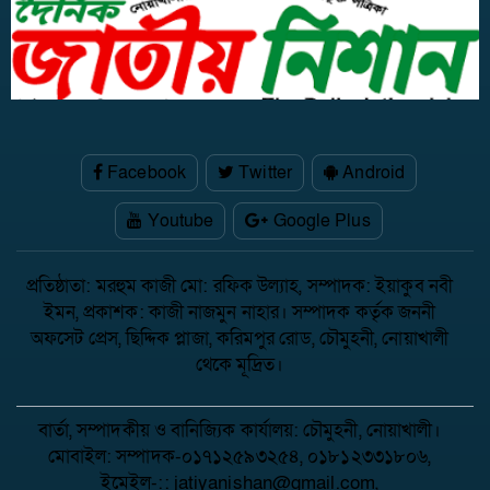
Facebook
Twitter
Android
Youtube
Google Plus
প্রতিষ্ঠাতা: মরহুম কাজী মো: রফিক উল্যাহ, সম্পাদক: ইয়াকুব নবী
ইমন, প্রকাশক: কাজী নাজমুন নাহার। সম্পাদক কর্তৃক জননী
অফসেট প্রেস, ছিদ্দিক প্লাজা, করিমপুর রোড, চৌমুহনী, নোয়াখালী
থেকে মূদ্রিত।
বার্তা, সম্পাদকীয় ও বানিজ্যিক কার্যালয়: চৌমুহনী, নোয়াখালী।
মোবাইল: সম্পাদক-০১৭১২৫৯৩২৫৪, ০১৮১২৩৩১৮০৬,
ইমেইল-:: jatiyanishan@gmail.com,