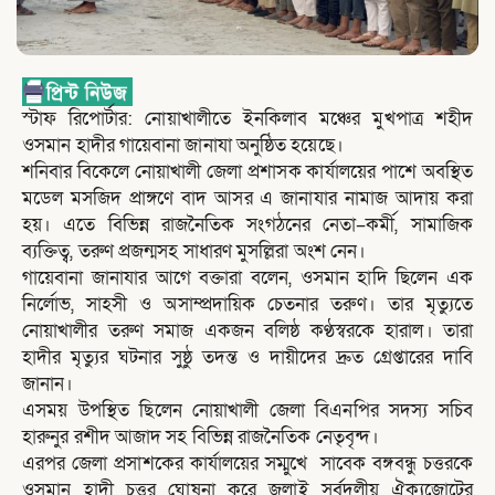
স্টাফ রিপোর্টার: নোয়াখালীতে ইনকিলাব মঞ্চের মুখপাত্র শহীদ
ওসমান হাদীর গায়েবানা জানাযা অনুষ্ঠিত হয়েছে।
শনিবার বিকেলে নোয়াখালী জেলা প্রশাসক কার্যালয়ের পাশে অবস্থিত
মডেল মসজিদ প্রাঙ্গণে বাদ আসর এ জানাযার নামাজ আদায় করা
হয়। এতে বিভিন্ন রাজনৈতিক সংগঠনের নেতা–কর্মী, সামাজিক
ব্যক্তিত্ব, তরুণ প্রজন্মসহ সাধারণ মুসল্লিরা অংশ নেন।
গায়েবানা জানাযার আগে বক্তারা বলেন, ওসমান হাদি ছিলেন এক
নির্লোভ, সাহসী ও অসাম্প্রদায়িক চেতনার তরুণ। তার মৃত্যুতে
নোয়াখালীর তরুণ সমাজ একজন বলিষ্ঠ কণ্ঠস্বরকে হারাল। তারা
হাদীর মৃত্যুর ঘটনার সুষ্ঠু তদন্ত ও দায়ীদের দ্রুত গ্রেপ্তারের দাবি
জানান।
এসময় উপস্থিত ছিলেন নোয়াখালী জেলা বিএনপির সদস্য সচিব
হারুনুর রশীদ আজাদ সহ বিভিন্ন রাজনৈতিক নেতৃবৃন্দ।
এরপর জেলা প্রসাশকের কার্যালয়ের সম্মুখে সাবেক বঙ্গবন্ধু চত্তরকে
ওসমান হাদী চত্তর ঘোষনা করে জুলাই সর্বদলীয় ঐক্যজোটের