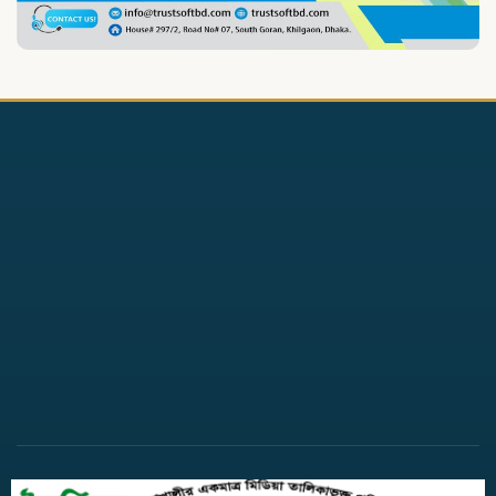
নোয়াখালীতে প্রবাসীর স্ত্রীকে পিপ্তল
ঠেকিয়ে চাঁদাবাজি, গ্রেপ্তার-১
দাগনভুঞায় হামলা মারধর ও
শ্লীলতাহানির চেষ্টার অভিযোগে সংবাদ
সম্মেলন
বেগমগঞ্জে সাব-রেজিস্ট্রি অফিসে
লেখকদের নবনির্মিত ঘর উদ্বোধন
নোয়াখালীতে লক্ষাধিক মানুষের
মহাসমাবেশ, ‘হিজবুত তাওহীদ’
নিষিদ্ধের দাবি